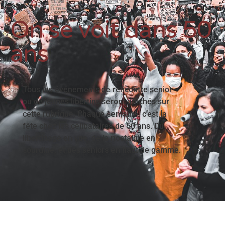
On se voit dans 50
ans
Tous les événements de rencontre senior
ou de jeunes libertins seront affichés sur
cette rubrique. Chaque semaine, c’est la
fête chez les célibataires de 50 ans. Du
libertinage en vue, de la nostalgie en
sourdine, et des séniors en haut de gamme.