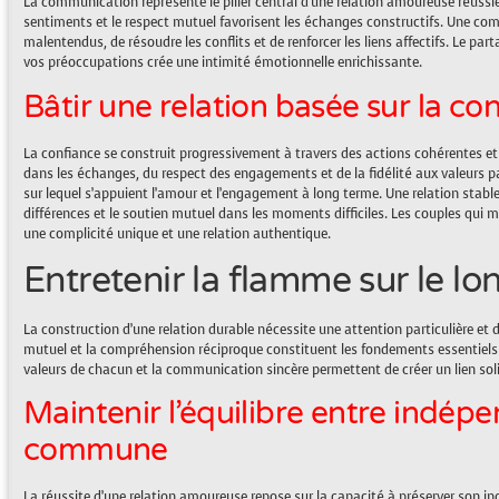
La communication représente le pilier central d’une relation amoureuse réussie. 
sentiments et le respect mutuel favorisent les échanges constructifs. Une com
malentendus, de résoudre les conflits et de renforcer les liens affectifs. Le par
vos préoccupations crée une intimité émotionnelle enrichissante.
Bâtir une relation basée sur la co
La confiance se construit progressivement à travers des actions cohérentes et t
dans les échanges, du respect des engagements et de la fidélité aux valeurs pa
sur lequel s’appuient l’amour et l’engagement à long terme. Une relation stabl
différences et le soutien mutuel dans les moments difficiles. Les couples qui
une complicité unique et une relation authentique.
Entretenir la flamme sur le l
La construction d’une relation durable nécessite une attention particulière et
mutuel et la compréhension réciproque constituent les fondements essentiels 
valeurs de chacun et la communication sincère permettent de créer un lien soli
Maintenir l’équilibre entre indép
commune
La réussite d’une relation amoureuse repose sur la capacité à préserver son in