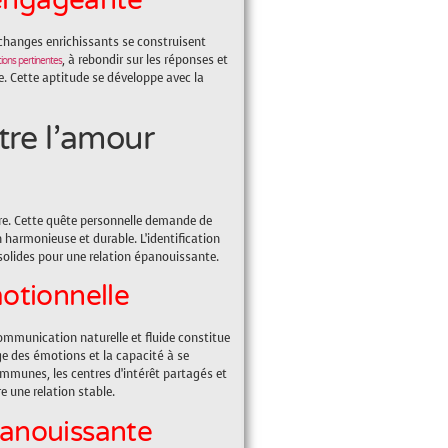
n engageante
échanges enrichissants se construisent
, à rebondir sur les réponses et
ions pertinentes
. Cette aptitude se développe avec la
tre l’amour
ère. Cette quête personnelle demande de
harmonieuse et durable. L’identification
solides pour une relation épanouissante.
otionnelle
ommunication naturelle et fluide constitue
ge des émotions et la capacité à se
mmunes, les centres d’intérêt partagés et
re une relation stable.
panouissante