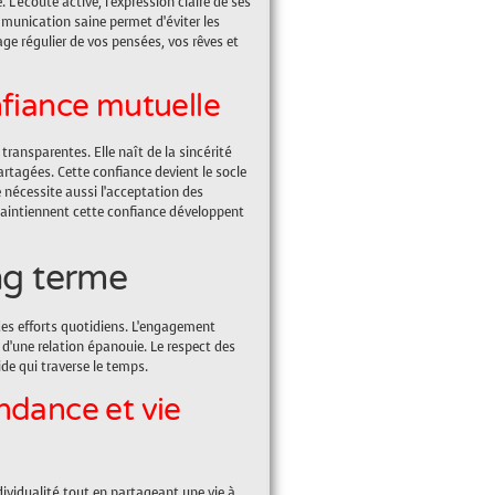
L’écoute active, l’expression claire de ses
munication saine permet d’éviter les
tage régulier de vos pensées, vos rêves et
nfiance mutuelle
ransparentes. Elle naît de la sincérité
rtagées. Cette confiance devient le socle
e nécessite aussi l’acceptation des
 maintiennent cette confiance développent
ong terme
 des efforts quotidiens. L’engagement
d’une relation épanouie. Le respect des
de qui traverse le temps.
endance et vie
dividualité tout en partageant une vie à