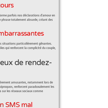
tours
forme parfois nos déclarations d'amour en
ne phrase totalement absurde, créant des
embarrassantes
 situations particulièrement gênantes.
es qui renforcent la complicité du couple,
ieux de rendez-
lièrement amusantes, notamment lors de
quiproquos, renforcent paradoxalement les
és sur les réseaux sociaux comme
'un SMS mal