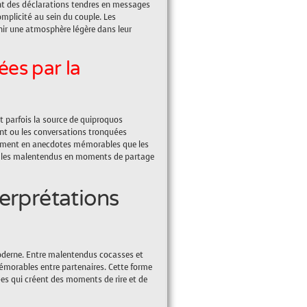
t des déclarations tendres en messages
mplicité au sein du couple. Les
enir une atmosphère légère dans leur
ées par la
 parfois la source de quiproquos
nt ou les conversations tronquées
orment en anecdotes mémorables que les
r les malentendus en moments de partage
erprétations
oderne. Entre malentendus cocasses et
mémorables entre partenaires. Cette forme
es qui créent des moments de rire et de