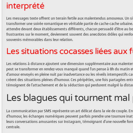
interprété
Les messages texte offrent un terrain fertile aux malentendus amoureux. Un s
transformer une soirée romantique en véritable partie de cache-cache urbaine.
attendre devant deux établissements différents, chacun persuadé d'être au bon
frustrantes sur le moment, deviennent souvent des anecdotes drôles qui renfor
souvenirs mémorables dans leur relation.
Les situations cocasses liées aux 
Les relations à distance ajoutent une dimension supplémentaire aux malentend
peut se transformer en rendez-vous manqué quand l'un pense à 8h du matin et 
d'amour envoyés en pleine nuit par inadvertance ou les réveils intempestifs c
créent des situations pleines d'humour. Ces péripéties, une fois partagées ent
témoignent de l'attachement et de la séduction qui perdurent malgré la dista
Les blagues qui tournent mal
La communication par SMS représente un art délicat dans la vie de couple. E
d'humour, les échanges numériques peuvent parfois prendre une tournure ina
leurs conversations amusantes sur Instagram, témoignant d'une nouvelle forme
centrale.