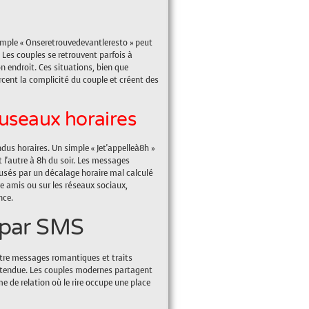
imple « Onseretrouvedevantleresto » peut
 Les couples se retrouvent parfois à
 endroit. Ces situations, bien que
cent la complicité du couple et créent des
fuseaux horaires
us horaires. Un simple « Jet'appelleà8h »
l'autre à 8h du soir. Les messages
ausés par un décalage horaire mal calculé
re amis ou sur les réseaux sociaux,
nce.
 par SMS
ntre messages romantiques et traits
ttendue. Les couples modernes partagent
 de relation où le rire occupe une place