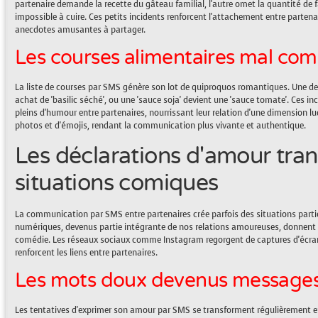
partenaire demande la recette du gâteau familial, l'autre omet la quantité de f
impossible à cuire. Ces petits incidents renforcent l'attachement entre partena
anecdotes amusantes à partager.
Les courses alimentaires mal com
La liste de courses par SMS génère son lot de quiproquos romantiques. Une dem
achat de 'basilic séché', ou une 'sauce soja' devient une 'sauce tomate'. Ces
pleins d'humour entre partenaires, nourrissant leur relation d'une dimension l
photos et d'émojis, rendant la communication plus vivante et authentique.
Les déclarations d'amour tra
situations comiques
La communication par SMS entre partenaires crée parfois des situations par
numériques, devenus partie intégrante de nos relations amoureuses, donnen
comédie. Les réseaux sociaux comme Instagram regorgent de captures d'écran 
renforcent les liens entre partenaires.
Les mots doux devenus message
Les tentatives d'exprimer son amour par SMS se transforment régulièrement en