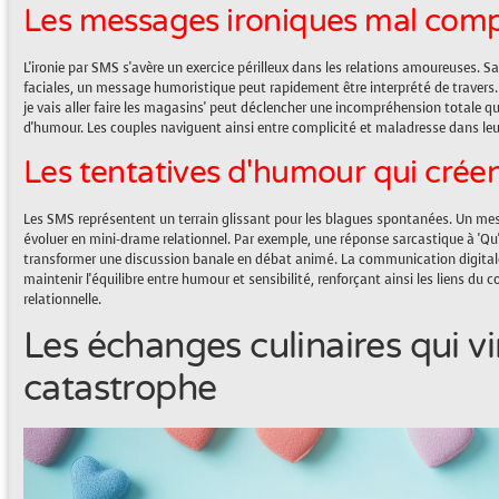
Les messages ironiques mal comp
L'ironie par SMS s'avère un exercice périlleux dans les relations amoureuses. San
faciales, un message humoristique peut rapidement être interprété de traver
je vais aller faire les magasins' peut déclencher une incompréhension totale qu
d'humour. Les couples naviguent ainsi entre complicité et maladresse dans le
Les tentatives d'humour qui crée
Les SMS représentent un terrain glissant pour les blagues spontanées. Un me
évoluer en mini-drame relationnel. Par exemple, une réponse sarcastique à 'Qu'
transformer une discussion banale en débat animé. La communication digitale 
maintenir l'équilibre entre humour et sensibilité, renforçant ainsi les liens du
relationnelle.
Les échanges culinaires qui vi
catastrophe