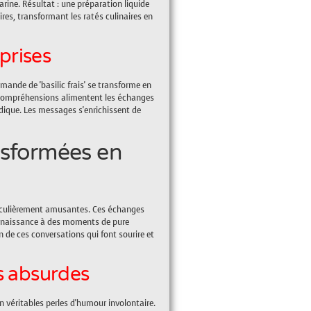
arine. Résultat : une préparation liquide
ires, transformant les ratés culinaires en
prises
ande de 'basilic frais' se transforme en
 incompréhensions alimentent les échanges
udique. Les messages s'enrichissent de
nsformées en
ticulièrement amusantes. Ces échanges
t naissance à des moments de pure
de ces conversations qui font sourire et
s absurdes
 véritables perles d'humour involontaire.