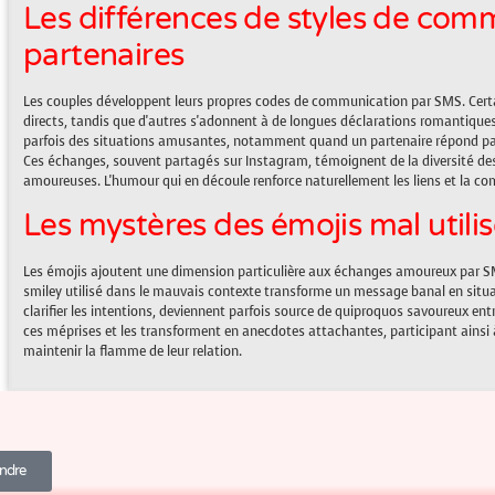
Les différences de styles de com
partenaires
Les couples développent leurs propres codes de communication par SMS. Certai
directs, tandis que d'autres s'adonnent à de longues déclarations romantiques
parfois des situations amusantes, notamment quand un partenaire répond par
Ces échanges, souvent partagés sur Instagram, témoignent de la diversité des
amoureuses. L'humour qui en découle renforce naturellement les liens et la co
Les mystères des émojis mal utili
Les émojis ajoutent une dimension particulière aux échanges amoureux par S
smiley utilisé dans le mauvais contexte transforme un message banal en situa
clarifier les intentions, deviennent parfois source de quiproquos savoureux en
ces méprises et les transforment en anecdotes attachantes, participant ainsi 
maintenir la flamme de leur relation.
indre