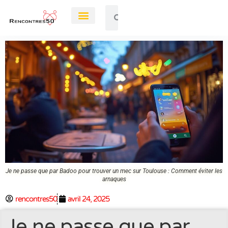
Rendez-Vous
Je ne passe que par Badoo pour trouver un mec sur Toulouse : Comment éviter les
arnaques
rencontres50
avril 24, 2025
Je ne passe que par