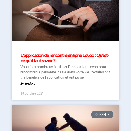
L’application de rencontre en ligne Lovoo : Qu’est-
ce qu’il faut savoir ?
Vous êtes nombreux à utiliser l’application Lovoo pour
rencontrer la personne idéale dans votre vie. Certains ont
tiré bénéfice de l’application et ont pu se
lire la suite »
10 octobre 2021
CONSEILS