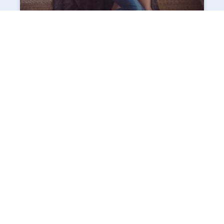
Tout savoir sur Hot or Not : fonctionnement et
avantages
Il faut savoir qu’il s’agit d’une application s’appuyant sur
un système plutôt captivant. Son but réside dans le gain
en réputation pour permettre toute rencontre
lire la suite »
9 juillet 2021
2
1
Mentions Légales